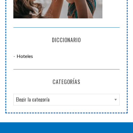
DICCIONARIO
Hoteles
CATEGORÍAS
C
a
t
e
g