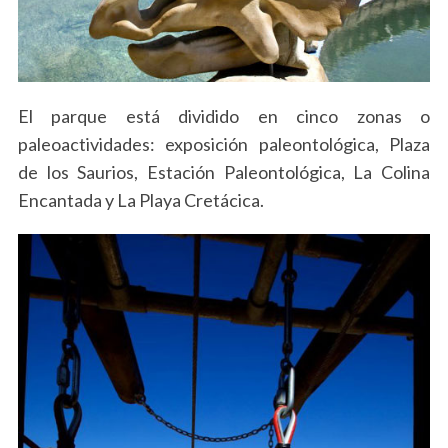
El parque está dividido en cinco zonas o
paleoactividades: exposición paleontológica, Plaza
de los Saurios, Estación Paleontológica, La Colina
Encantada y La Playa Cretácica.
S
e
a
r
c
h
f
o
r
: