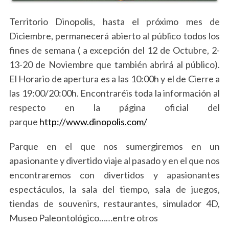
Territorio Dinopolis, hasta el próximo mes de
Diciembre, permanecerá abierto al público todos los
fines de semana ( a excepción del 12 de Octubre, 2-
13-20 de Noviembre que también abrirá al público).
S
e
El Horario de apertura es a las 10:00h y el de Cierre a
a
las 19:00/20:00h. Encontraréis toda la información al
r
respecto en la página oficial del
c
parque
http://www.dinopolis.com/
h
f
Parque en el que nos sumergiremos en un
o
r
apasionante y divertido viaje al pasado y en el que nos
:
encontraremos con divertidos y apasionantes
espectáculos, la sala del tiempo, sala de juegos,
tiendas de souvenirs, restaurantes, simulador 4D,
Museo Paleontológico……entre otros