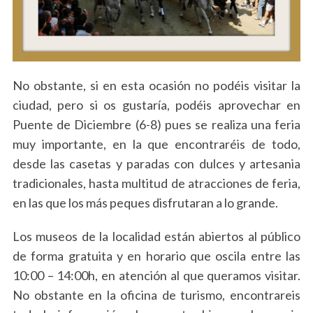
S
e
No obstante, si en esta ocasión no podéis visitar la
a
ciudad, pero si os gustaría, podéis aprovechar en
r
c
Puente de Diciembre (6-8) pues se realiza una feria
h
muy importante, en la que encontraréis de todo,
f
desde las casetas y paradas con dulces y artesania
o
tradicionales, hasta multitud de atracciones de feria,
r
:
en las que los más peques disfrutaran a lo grande.
Los museos de la localidad están abiertos al público
de forma gratuita y en horario que oscila entre las
10:00 – 14:00h, en atención al que queramos visitar.
No obstante en la oficina de turismo, encontrareis