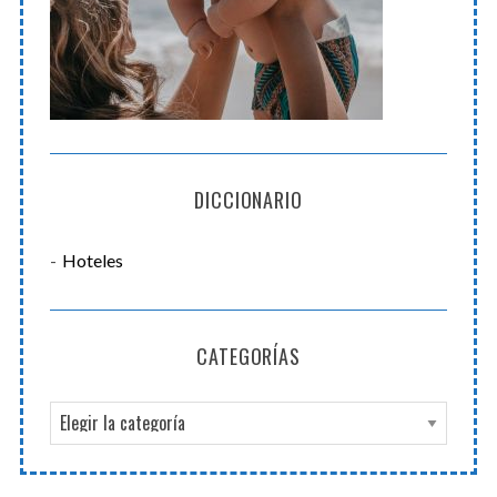
DICCIONARIO
Hoteles
CATEGORÍAS
C
a
t