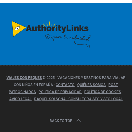
e
g
o
r
í
a
s
VIAJES CON PEQUES
© 2025
·
VACACIONES Y DESTINOS PARA VIAJAR
CON NIÑOS EN ESPAÑA
·
CONTACTO
·
QUIÉNES SOMOS
·
POST
PATROCINADOS
·
POLÍTICA DE PRIVACIDAD
·
POLÍTICA DE COOKIES
·
AVISO LEGAL
·
RAQUEL SOLSONA · CONSULTORA SEO Y SEO LOCAL
BACK TO TOP