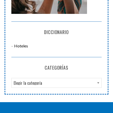
DICCIONARIO
Hoteles
CATEGORÍAS
C
a
t
e
g