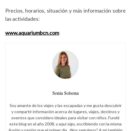
Precios, horarios, situación y más información sobre
las actividades:
www.aquariumbcn.com
S
e
a
Sonia Solsona
r
c
Soy amante de los viajes y las escapadas y me gusta descubrir
h
y compartir información acerca de lugares, viajes, destinos y
f
eventos que considero ideales para visitar con niños. Fundé
o
este blog en el año 2008, y aquí sigo, escribiendo con la misma
r
ilusión y pasión que el primer día. ¿Nos seguimos? A mí también