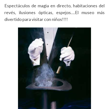
Espectáculos de magia en directo, habitaciones del
revés, ilusiones ópticas, espejos….El museo más
divertido para visitar con niños!!!!
S
e
a
r
c
h
f
o