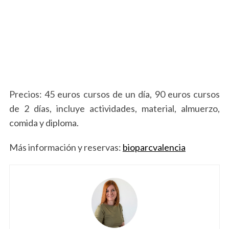
S
e
a
r
c
Precios: 45 euros cursos de un día, 90 euros cursos
h
f
de 2 días, incluye actividades, material, almuerzo,
o
comida y diploma.
r
:
Más información y reservas:
bioparcvalencia