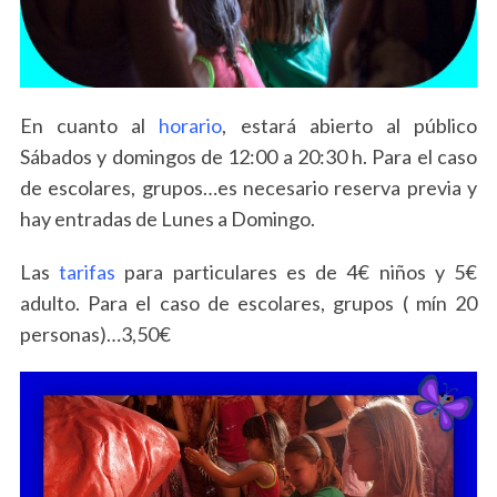
a
r
c
h
f
En cuanto al
horario
, estará abierto al público
o
Sábados y domingos de 12:00 a 20:30 h. Para el caso
r
:
de escolares, grupos…es necesario reserva previa y
hay entradas de Lunes a Domingo.
Las
tarifas
para particulares es de 4€ niños y 5€
adulto. Para el caso de escolares, grupos ( mín 20
personas)…3,50€