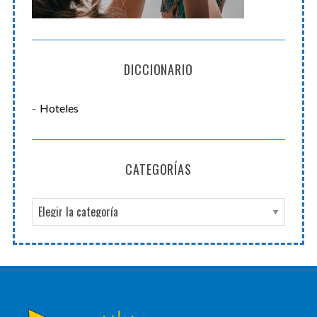
DICCIONARIO
Hoteles
CATEGORÍAS
C
a
t
e
g
o