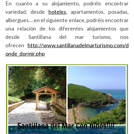
En cuanto a su alojamiento, podréis encontrar
c
h
variedad, desde
hoteles
, apartamentos, posadas,
f
albergues….en el siguiente enlace, podréis encontrar
o
una relación de los diferentes alojamientos que
r
desde Santillana del mar turismo, nos
:
ofrecen
http://www.santillanadelmarturismo.com/d
onde_dormir.php