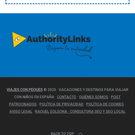
t
e
g
o
r
í
a
s
VIAJES CON PEQUES
© 2025
·
VACACIONES Y DESTINOS PARA VIAJAR
CON NIÑOS EN ESPAÑA
·
CONTACTO
·
QUIÉNES SOMOS
·
POST
PATROCINADOS
·
POLÍTICA DE PRIVACIDAD
·
POLÍTICA DE COOKIES
·
AVISO LEGAL
·
RAQUEL SOLSONA · CONSULTORA SEO Y SEO LOCAL
BACK TO TOP