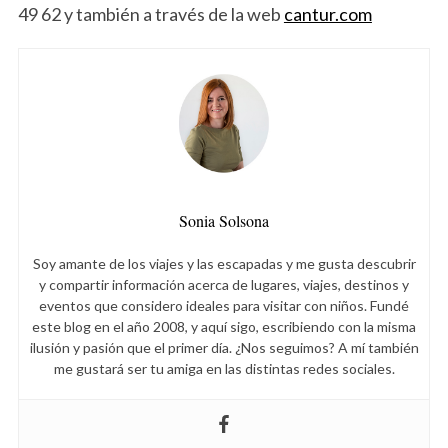
49 62 y también a través de la web
cantur.com
S
e
Sonia Solsona
a
r
Soy amante de los viajes y las escapadas y me gusta descubrir
c
y compartir información acerca de lugares, viajes, destinos y
h
eventos que considero ideales para visitar con niños. Fundé
f
este blog en el año 2008, y aquí sigo, escribiendo con la misma
o
ilusión y pasión que el primer día. ¿Nos seguimos? A mí también
r
me gustará ser tu amiga en las distintas redes sociales.
: