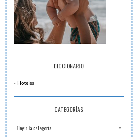
DICCIONARIO
Hoteles
CATEGORÍAS
C
a