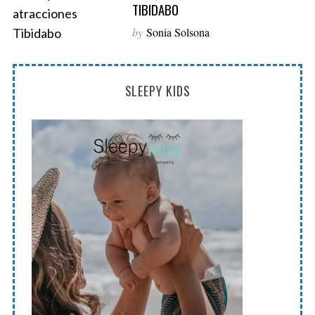
TIBIDABO
S
e
by
Sonia Solsona
a
r
c
SLEEPY KIDS
h
f
o
r
: