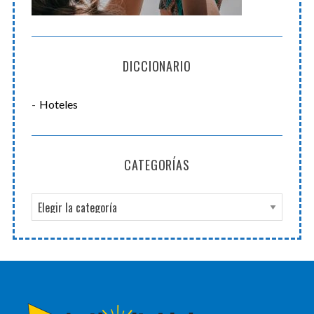
DICCIONARIO
Hoteles
CATEGORÍAS
C
a
t
e
g
o