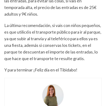
las entradas, para evitar las colas, si vais en
temporada alta, el precio de las entradas es de 25€
S
adultos y 9€ niños.
e
a
La última recomendación, si vais con niños pequeños,
r
es que utilicéis el transporte público para ir al parque,
c
ya que subir al tranvía y al teleférico para ellos ya es
h
f
una fiesta, además si conservas los tickets, en el
o
parque te descuentan el importe de las entradas, lo
r
que hace que el transporte te resulte gratis.
:
Y para terminar ¡Feliz día en el Tibidabo!