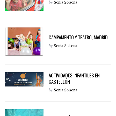
by
Sonia Solsona
S
e
a
CAMPAMENTO Y TEATRO, MADRID
r
c
by
Sonia Solsona
h
f
o
r
:
ACTIVIDADES INFANTILES EN
CASTELLÓN
by
Sonia Solsona