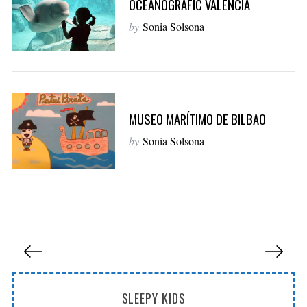
OCEANOGRÀFIC VALENCIA
by
Sonia Solsona
MUSEO MARÍTIMO DE BILBAO
by
Sonia Solsona
P
a
g
SLEEPY KIDS
i