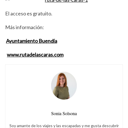
El acceso es gratuito.
Más información:
Ayuntamiento Buendía
www.rutadelascaras.com
S
e
a
r
Sonia Solsona
c
h
Soy amante de los viajes y las escapadas y me gusta descubrir
f