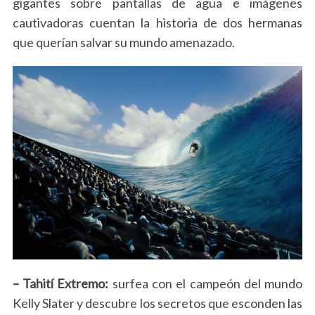
gigantes sobre pantallas de agua e imágenes
e
cautivadoras cuentan la historia de dos hermanas
a
que querían salvar su mundo amenazado.
r
c
h
f
o
r
:
– Tahití Extremo:
surfea con el campeón del mundo
Kelly Slater y descubre los secretos que esconden las