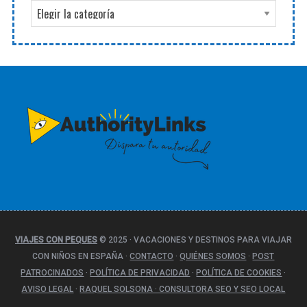
C
a
t
e
g
o
r
í
a
s
VIAJES CON PEQUES
© 2025
·
VACACIONES Y DESTINOS PARA VIAJAR
CON NIÑOS EN ESPAÑA
·
CONTACTO
·
QUIÉNES SOMOS
·
POST
PATROCINADOS
·
POLÍTICA DE PRIVACIDAD
·
POLÍTICA DE COOKIES
·
AVISO LEGAL
·
RAQUEL SOLSONA · CONSULTORA SEO Y SEO LOCAL