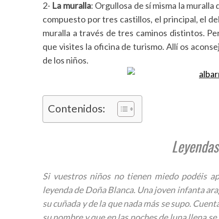
2-
La muralla
: Orgullosa de sí misma la muralla
e
compuesto por tres castillos, el principal, el 
a
r
muralla a través de tres caminos distintos. P
c
que visites la oficina de turismo. Allí os acon
h
de los niños.
f
o
r
:
Contenidos:
Leyendas
Si vuestros niños no tienen miedo podéis apr
leyenda de Doña Blanca. Una joven infanta ara
su cuñada y de la que nada más se supo. Cuenta 
su nombre y que en las noches de luna llena se 