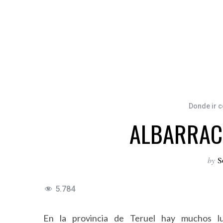
Donde ir c
ALBARRAC
by
S
5.784
En la provincia de Teruel hay muchos l