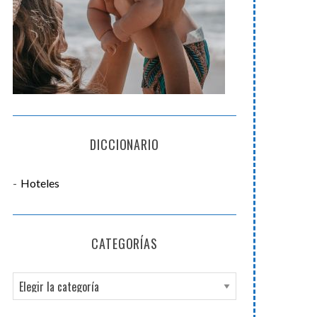
DICCIONARIO
Hoteles
CATEGORÍAS
C
a