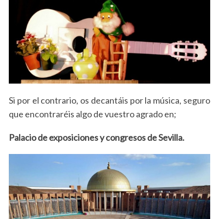
Si por el contrario, os decantáis por la música, seguro
que encontraréis algo de vuestro agrado en;
S
e
Palacio de exposiciones y congresos de Sevilla.
a
r
c
h
f
o
r
: