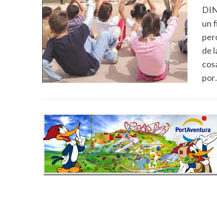
DIN
un 
per
de 
cos
por