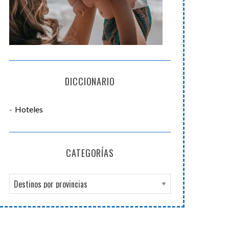
DICCIONARIO
Hoteles
CATEGORÍAS
C
a
t
e