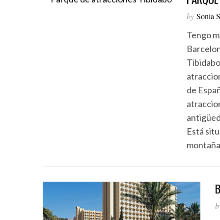
by
Sonia 
Tengo mu
Barcelon
Tibidabo
atraccio
de Españ
atraccio
antigüed
Está sit
montaña
B
b