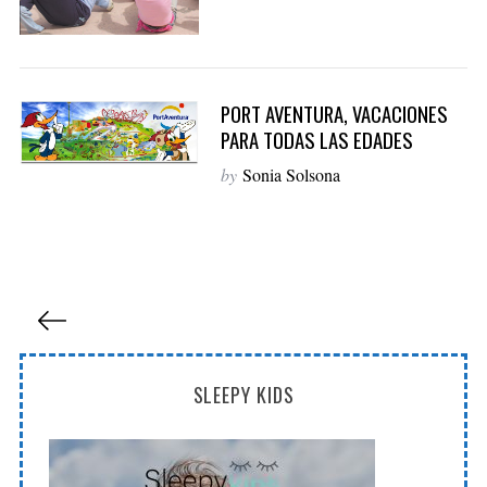
o
r
:
PORT AVENTURA, VACACIONES
PARA TODAS LAS EDADES
by
Sonia Solsona
P
a
g
SLEEPY KIDS
i
n
a
c