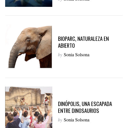
BIOPARC, NATURALEZA EN
ABIERTO
by
Sonia Solsona
S
e
a
DINÓPOLIS, UNA ESCAPADA
r
ENTRE DINOSAURIOS
c
by
Sonia Solsona
h
f